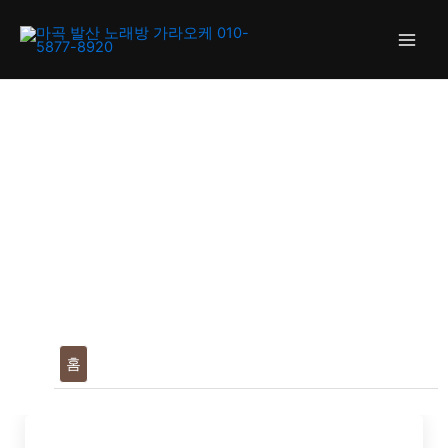
Skip
Main
to
Men
content
홈